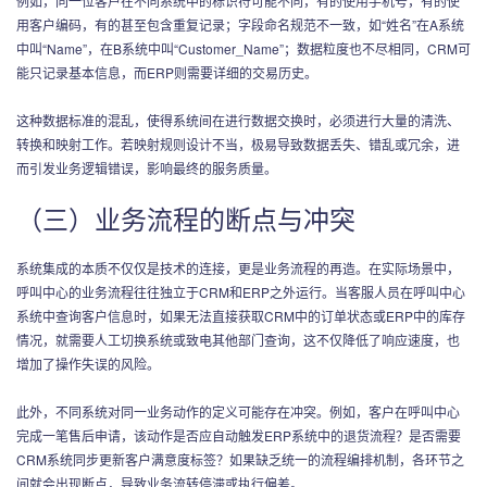
例如，同一位客户在不同系统中的标识符可能不同，有的使用手机号，有的使
用客户编码，有的甚至包含重复记录；字段命名规范不一致，如“姓名”在A系统
中叫“Name”，在B系统中叫“Customer_Name”；数据粒度也不尽相同，CRM可
能只记录基本信息，而ERP则需要详细的交易历史。
这种数据标准的混乱，使得系统间在进行数据交换时，必须进行大量的清洗、
转换和映射工作。若映射规则设计不当，极易导致数据丢失、错乱或冗余，进
而引发业务逻辑错误，影响最终的服务质量。
（三）业务流程的断点与冲突
系统集成的本质不仅仅是技术的连接，更是业务流程的再造。在实际场景中，
呼叫中心的业务流程往往独立于CRM和ERP之外运行。当客服人员在呼叫中心
系统中查询客户信息时，如果无法直接获取CRM中的订单状态或ERP中的库存
情况，就需要人工切换系统或致电其他部门查询，这不仅降低了响应速度，也
增加了操作失误的风险。
此外，不同系统对同一业务动作的定义可能存在冲突。例如，客户在呼叫中心
完成一笔售后申请，该动作是否应自动触发ERP系统中的退货流程？是否需要
CRM系统同步更新客户满意度标签？如果缺乏统一的流程编排机制，各环节之
间就会出现断点，导致业务流转停滞或执行偏差。