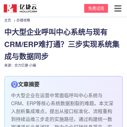
免费试用
主页
>
办理攻略
首页
中大型企业呼叫中心系统与现有
产品中心
CRM/ERP难打通？三步实现系统集
坐席价格
云呼叫中心
成与数据同步
客户案例
客服电话系统
来源：合力亿捷-小编
资源中心
电话外呼系统
文章摘要
关于我们
外呼机器人
新闻动态
中大型企业在运营中常面临呼叫中心系统与
CRM、ERP等核心系统数据割裂的难题。本文深
95呼叫中心
办理攻略
公司介绍
入剖析集成难点，提出从接口标准化、流程重构
常用话术
发展里程碑
到持续运维三步走的实施路径。通过构建统一数
据通道与业务闭环，助力企业打破信息孤岛，实