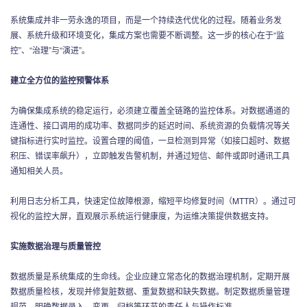
系统集成并非一劳永逸的项目，而是一个持续迭代优化的过程。随着业务发
展、系统升级和环境变化，集成方案也需要不断调整。这一步的核心在于“监
控”、“治理”与“演进”。
建立全方位的监控预警体系
为确保集成系统的稳定运行，必须建立覆盖全链路的监控体系。对数据通道的
连通性、接口调用的成功率、数据同步的延迟时间、系统资源的负载情况等关
键指标进行实时监控。设置合理的阈值，一旦检测到异常（如接口超时、数据
积压、错误率飙升），立即触发告警机制，并通过短信、邮件或即时通讯工具
通知相关人员。
利用日志分析工具，快速定位故障根源，缩短平均修复时间（MTTR）。通过可
视化的监控大屏，直观展示系统运行健康度，为运维决策提供数据支持。
实施数据治理与质量管控
数据质量是系统集成的生命线。企业应建立常态化的数据治理机制，定期开展
数据质量检核，发现并修复脏数据、重复数据和缺失数据。制定数据质量管理
规范，明确数据录入、变更、归档等环节的责任人与操作标准。