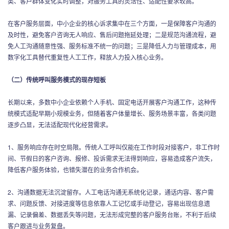
类、客户群体变化实时调整，对服务工具的灵活性、适配性要求较高。
在客户服务层面，中小企业的核心诉求集中在三个方面，一是保障客户沟通的
及时性，避免客户咨询无人响应、售后问题拖延处理；二是规范沟通流程，避
免人工沟通随意性强、服务标准不统一的问题；三是降低人力与管理成本，用
数字化工具替代重复性人工工作，释放人力投入核心业务。
（二）传统呼叫服务模式的现存短板
长期以来，多数中小企业依赖个人手机、固定电话开展客户沟通工作，这种传
统模式适配早期小规模业务，但随着客户体量增长、服务场景丰富，各类问题
逐步凸显，无法适配现代化经营需求。
1、服务响应存在时空局限。传统人工呼叫仅能在工作时段对接客户，非工作时
间、节假日的客户咨询、报修、投诉需求无法得到响应，容易造成客户流失，
降低客户服务体验，也错失潜在的业务合作机会。
2、沟通数据无法沉淀留存。人工电话沟通无系统化记录，通话内容、客户需
求、问题反馈、对接进度等信息依靠人工记忆或手动登记，容易出现信息遗
漏、记录偏差、数据丢失等问题，无法形成完整的客户服务台账，不利于后续
客户跟进与业务复盘。