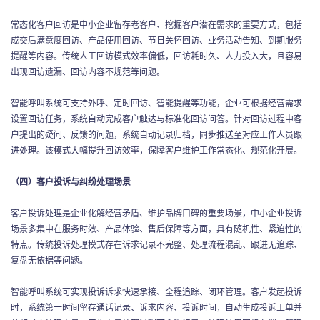
常态化客户回访是中小企业留存老客户、挖掘客户潜在需求的重要方式，包括
成交后满意度回访、产品使用回访、节日关怀回访、业务活动告知、到期服务
提醒等内容。传统人工回访模式效率偏低，回访耗时久、人力投入大，且容易
出现回访遗漏、回访内容不规范等问题。
智能呼叫系统可支持外呼、定时回访、智能提醒等功能，企业可根据经营需求
设置回访任务，系统自动完成客户触达与标准化回访问答。针对回访过程中客
户提出的疑问、反馈的问题，系统自动记录归档，同步推送至对应工作人员跟
进处理。该模式大幅提升回访效率，保障客户维护工作常态化、规范化开展。
（四）客户投诉与纠纷处理场景
客户投诉处理是企业化解经营矛盾、维护品牌口碑的重要场景，中小企业投诉
场景多集中在服务时效、产品体验、售后保障等方面，具有随机性、紧迫性的
特点。传统投诉处理模式存在诉求记录不完整、处理流程混乱、跟进无追踪、
复盘无依据等问题。
智能呼叫系统可实现投诉诉求快速承接、全程追踪、闭环管理。客户发起投诉
时，系统第一时间留存通话记录、诉求内容、投诉时间，自动生成投诉工单并