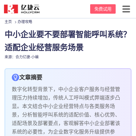
免费试用
主页
>
办理攻略
首页
中小企业要不要部署智能呼叫系统？
产品中心
适配企业经营服务场景
坐席价格
云呼叫中心
来源：合力亿捷-小编
客户案例
客服电话系统
文章摘要
资源中心
电话外呼系统
数字化转型背景下，中小企业客户服务与经营管
关于我们
外呼机器人
新闻动态
理压力持续增加，传统人工呼叫模式弊端逐步凸
显。本文结合中小企业经营特点与各类服务场
95呼叫中心
办理攻略
公司介绍
景，分析智能呼叫系统的适配价值、核心优势、
适配场景及部署要点，客观解答中小企业部署该
常用话术
发展里程碑
系统的必要性，为企业数字化服务升级提供参