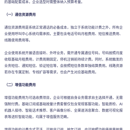
的基础配套成本，企业选型时需整体纳入预算考量。
（一）通信资源费用
通信资源费用是系统正常通话的必备成本，独立于系统功能计费之外，所有企
业使用呼叫中心系统均需承担。主要包含电话号码月租费用、短信推送费用、
线路使用费用等。
企业使用系统开展语音接听、外呼业务，需开通专属通信号码，号码按照月度
收取基础月租费用，计费周期固定，停机注销前持续计费。同时，系统触发的
业务短信、通知短信、验证短信等，会按照短信条数单独结算费用。线路资源
若存在专属定制、专线扩容等需求，也会产生对应基础费用。
（二）增值功能费用
增值功能费用为可选收费项目，企业可根据自身业务需求自主选择开通，无需
强制付费。基础订阅或基础按量计费套餐仅包含常规客服功能，智能质检、AI
机器人接待、智能话术推荐、客户画像分析、全渠道消息聚合、数据可视化报
表等进阶智能功能，均属于增值服务范畴。
增值功能的计费方式灵活，可按月订阅、按年订阅，也可按照功能使用量按量