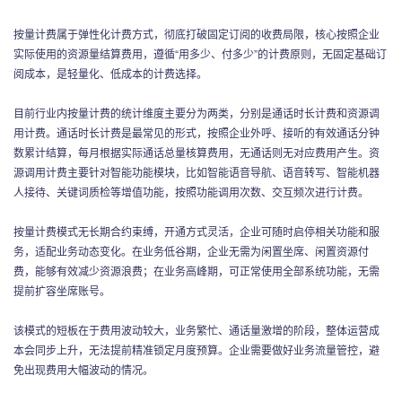
按量计费属于弹性化计费方式，彻底打破固定订阅的收费局限，核心按照企业
实际使用的资源量结算费用，遵循“用多少、付多少”的计费原则，无固定基础订
阅成本，是轻量化、低成本的计费选择。
目前行业内按量计费的统计维度主要分为两类，分别是通话时长计费和资源调
用计费。通话时长计费是最常见的形式，按照企业外呼、接听的有效通话分钟
数累计结算，每月根据实际通话总量核算费用，无通话则无对应费用产生。资
源调用计费主要针对智能功能模块，比如智能语音导航、语音转写、智能机器
人接待、关键词质检等增值功能，按照功能调用次数、交互频次进行计费。
按量计费模式无长期合约束缚，开通方式灵活，企业可随时启停相关功能和服
务，适配业务动态变化。在业务低谷期，企业无需为闲置坐席、闲置资源付
费，能够有效减少资源浪费；在业务高峰期，可正常使用全部系统功能，无需
提前扩容坐席账号。
该模式的短板在于费用波动较大，业务繁忙、通话量激增的阶段，整体运营成
本会同步上升，无法提前精准锁定月度预算。企业需要做好业务流量管控，避
免出现费用大幅波动的情况。