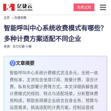
免费试用
主页
>
办理攻略
首页
智能呼叫中心系统收费模式有哪些？
产品中心
多种计费方案适配不同企业
坐席价格
云呼叫中心
来源：合力亿捷-小编
客户案例
客服电话系统
文章摘要
资源中心
电话外呼系统
智能呼叫中心系统计费模式灵活多元，无统一收
关于我们
外呼机器人
新闻动态
费标准，主流包含坐席订阅、按量计费、混合计
费、私有化部署计费等方式。本文详细拆解各类
95呼叫中心
办理攻略
公司介绍
计费模式的规则、特点与适配场景，分析整体费
用构成，帮助各规模企业结合自身业务、预算与
常用话术
发展里程碑
运营需求，挑选适配的计费方案，控制运营成