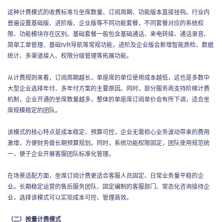
这种计费模式的收费标准与坐席数量、订阅周期、功能版本直接挂钩。行业内
普遍设置基础版、进阶版、企业版等不同功能套餐，不同套餐对应的系统权
限、功能模块存在区别。基础套餐一般包含基础通话、来电转接、通话录音、
简单工单管理、基础IVR导航等常规功能，进阶及企业版会新增智能质检、数据
统计、多渠道接入、权限分级管理等拓展功能。
从计费规则来看，订阅周期越长，单座席的单位使用成本越低，这也是多数中
大型企业选择年付、多年付方案的主要原因。同时，部分服务商支持阶梯计费
机制，企业开通的坐席数量越多，整体的单座席订阅单价会有所下调，适合坐
席规模稳定的团队。
该模式的核心特点是成本稳定、预算可控，企业无需担心业务波动带来的费用
激增，方便财务做长期预算规划。同时，系统功能权限固定，团队使用规范统
一，便于企业开展客服团队标准化管理。
在场景适配方面，坐席订阅计费更适合客服人员固定、日常业务量平稳的企
业。长期稳定运营的售后服务团队、固定编制的客服部门、常态化咨询接待企
业，选择该模式可以实现成本可控、管理高效。
（二）按量计费模式