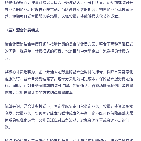
场景适配层面，按量计费尤其适合业务波动大、季节性明显、初创期或临时开
展业务的企业。阶段性外呼营销、节庆高峰期客服扩容、初创企业小规模试运
营、短期项目式客服服务等场景，选择按量计费能够最大化节约成本。
（三）混合计费模式
混合计费是结合坐席订阅与按量计费的复合型计费方案，整合了两种基础模式
的优势，规避单一计费模式的短板，也是目前中大型企业主流选择的计费方
式。
其核心计费逻辑为，企业开通固定数量的基础坐席订阅账号，保障日常常态化
客服接待、基础业务处理需求，这部分费用为固定成本，保障基础服务稳定运
行。同时，针对业务高峰期的临时扩容、超额通话、智能功能高频调用等增量
需求，采用按量计费的方式结算增量成本。
简单来说，混合计费模式下，固定坐席负责日常稳定业务，按量计费资源承接
突发、增量业务，实现固定成本与弹性成本的平衡。企业既可以保障基础客服
体系的标准化运营，又能灵活应对业务波动，避免资源闲置或资源不足的问
题。
该模式的优势在于灵活性与稳定性兼具，成本管控更加精细化。相较于纯订阅