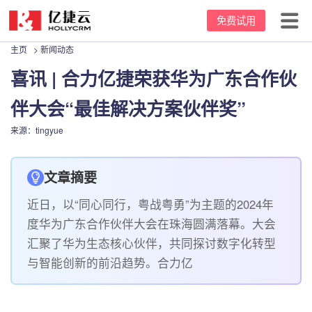
免费试用
主页
>
新闻动态
首页
喜讯 | 合力亿捷荣获华为广东合作伙
产品中心
伴大会“最佳解决方案伙伴奖”
坐席价格
云呼叫中心
来源：tingyue
客户案例
客服电话系统
文章摘要
资源中心
电话外呼系统
近日，以“同心同行，粤战粤勇”为主题的2024年
关于我们
外呼机器人
新闻动态
度华为广东合作伙伴大会在珠海圆满落幕。大会
汇聚了华为生态核心伙伴，共同探讨数字化转型
95呼叫中心
办理攻略
公司介绍
与智能创新的前沿趋势。合力亿
常用话术
发展里程碑