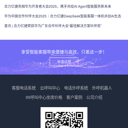
态
合力亿捷亮相华为开发者大会2025，携手共绘AI Agent智能服务新未来
华为中国合作伙伴大会2025｜合力亿捷DeepSeek智能客服一体机共创AI生态
喜讯 | 合力亿捷荣获华为广东合作伙伴大会“最佳解决方案伙伴奖”
享受智能客服带来便捷与高效，只差这一步！
申请试用
客服电话系统
云呼叫中心
电话外呼系统
外呼机器人
95呼叫中心
坐席价格
客户案例
公司介绍