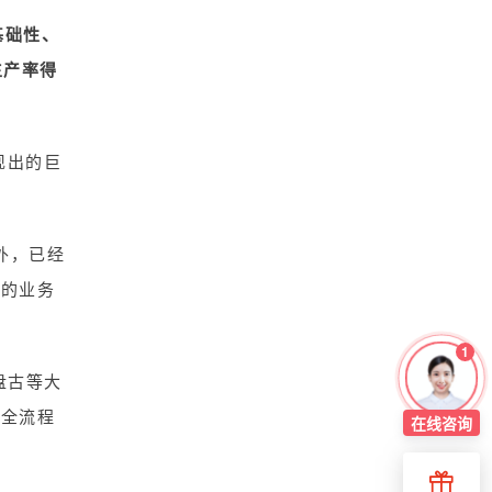
基础性、
生产率得
现出的巨
外，已经
业的业务
1
盘古等大
的全流程
在线
咨询