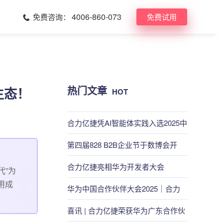
4006-860-073
免费咨询：
免费试用
热门文章
生态！
HOT
合力亿捷凭AI智能体实践入选2025中
国高成长企业榜，成AI规模化落地高
第四届828 B2B企业节于数博会开
效样本！
幕，华为云携手合力亿捷共筑数智服
合力亿捷亮相华为开发者大会
代”为
用成
务新生态
2025，携手共绘AI Agent智能服务新
华为中国合作伙伴大会2025｜合力
未来
亿捷DeepSeek智能客服一体机共创
喜讯 | 合力亿捷荣获华为广东合作伙