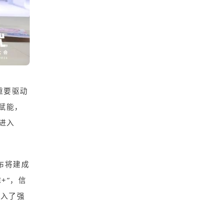
重要驱动
赋能，
，进入
布将建成
+”，信
注入了强