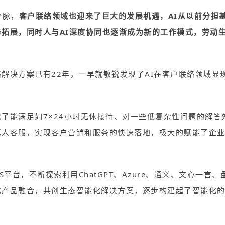
分脉，
客户联络领域也迎来了巨大的发展机遇，AI从以前分担
拓展，同时人与AI深度协同也逐渐成为新的工作模式，劳动
解决方案已有22年，一早就敏锐发现了A
I在客户联络领域显
了能满足如7×24小时无休接待、对一些低复杂性问题的解答
真人客服，实现客户营销和服务的快速落地，极大的赋能了企
S平台，不断探索利用
ChatGPT
、Azure、通义、文心一言、
化产品融合，共创生态智能化解决方案，逐步构建起了智能化