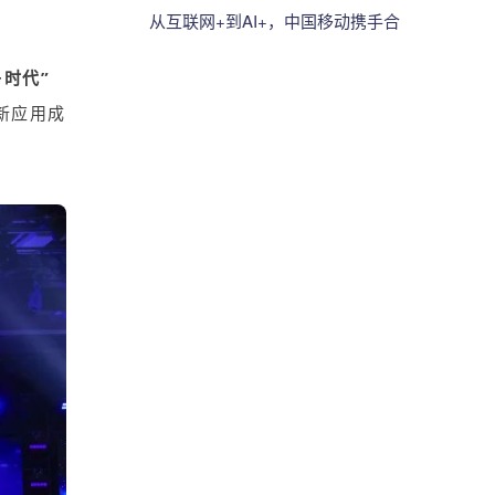
AI生态
伴大会“最佳解决方案伙伴奖”
从互联网+到AI+，中国移动携手合
力亿捷共同探索产业发展新生态！
+
时代”
新应用成