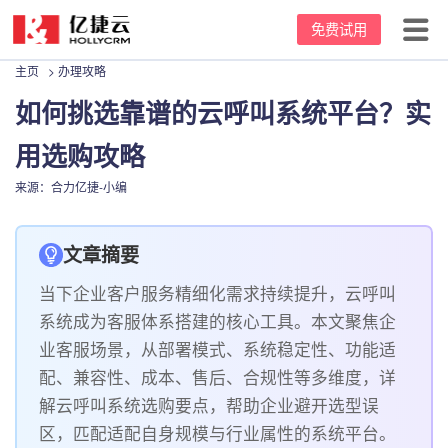
免费试用
主页
>
办理攻略
首页
如何挑选靠谱的云呼叫系统平台？实
产品中心
用选购攻略
坐席价格
云呼叫中心
来源：合力亿捷-小编
客户案例
客服电话系统
文章摘要
资源中心
电话外呼系统
当下企业客户服务精细化需求持续提升，云呼叫
关于我们
外呼机器人
新闻动态
系统成为客服体系搭建的核心工具。本文聚焦企
业客服场景，从部署模式、系统稳定性、功能适
95呼叫中心
办理攻略
公司介绍
配、兼容性、成本、售后、合规性等多维度，详
解云呼叫系统选购要点，帮助企业避开选型误
常用话术
发展里程碑
区，匹配适配自身规模与行业属性的系统平台。