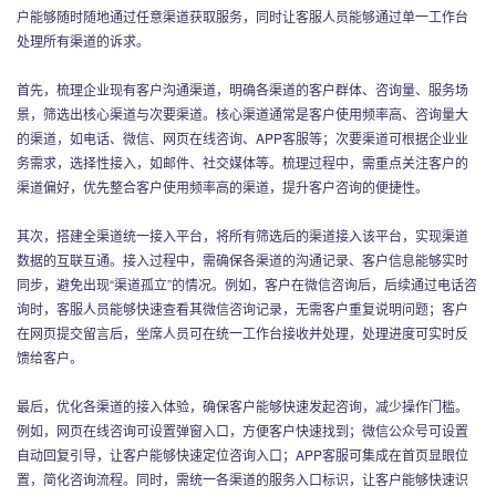
户能够随时随地通过任意渠道获取服务，同时让客服人员能够通过单一工作台
处理所有渠道的诉求。
首先，梳理企业现有客户沟通渠道，明确各渠道的客户群体、咨询量、服务场
景，筛选出核心渠道与次要渠道。核心渠道通常是客户使用频率高、咨询量大
的渠道，如电话、微信、网页在线咨询、APP客服等；次要渠道可根据企业业
务需求，选择性接入，如邮件、社交媒体等。梳理过程中，需重点关注客户的
渠道偏好，优先整合客户使用频率高的渠道，提升客户咨询的便捷性。
其次，搭建全渠道统一接入平台，将所有筛选后的渠道接入该平台，实现渠道
数据的互联互通。接入过程中，需确保各渠道的沟通记录、客户信息能够实时
同步，避免出现“渠道孤立”的情况。例如，客户在微信咨询后，后续通过电话咨
询时，客服人员能够快速查看其微信咨询记录，无需客户重复说明问题；客户
在网页提交留言后，坐席人员可在统一工作台接收并处理，处理进度可实时反
馈给客户。
最后，优化各渠道的接入体验，确保客户能够快速发起咨询，减少操作门槛。
例如，网页在线咨询可设置弹窗入口，方便客户快速找到；微信公众号可设置
自动回复引导，让客户能够快速定位咨询入口；APP客服可集成在首页显眼位
置，简化咨询流程。同时，需统一各渠道的服务入口标识，让客户能够快速识