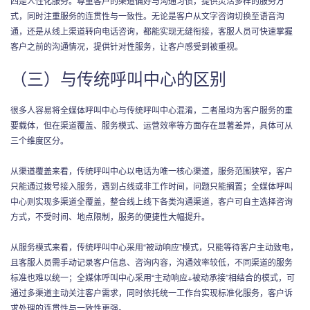
四是人性化服务。尊重客户的渠道偏好与沟通习惯，提供灵活多样的服务方
式，同时注重服务的连贯性与一致性。无论是客户从文字咨询切换至语音沟
通，还是从线上渠道转向电话咨询，都能实现无缝衔接，客服人员可快速掌握
客户之前的沟通情况，提供针对性服务，让客户感受到被重视。
（三）与传统呼叫中心的区别
很多人容易将全媒体呼叫中心与传统呼叫中心混淆，二者虽均为客户服务的重
要载体，但在渠道覆盖、服务模式、运营效率等方面存在显著差异，具体可从
三个维度区分。
从渠道覆盖来看，传统呼叫中心以电话为唯一核心渠道，服务范围狭窄，客户
只能通过拨号接入服务，遇到占线或非工作时间，问题只能搁置；全媒体呼叫
中心则实现多渠道全覆盖，整合线上线下各类沟通渠道，客户可自主选择咨询
方式，不受时间、地点限制，服务的便捷性大幅提升。
从服务模式来看，传统呼叫中心采用“被动响应”模式，只能等待客户主动致电，
且客服人员需手动记录客户信息、咨询内容，沟通效率较低，不同渠道的服务
标准也难以统一；全媒体呼叫中心采用“主动响应+被动承接”相结合的模式，可
通过多渠道主动关注客户需求，同时依托统一工作台实现标准化服务，客户诉
求处理的连贯性与一致性更强。