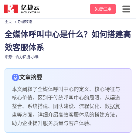
免费试用
主页
>
办理攻略
首页
全媒体呼叫中心是什么？如何搭建高
产品中心
效客服体系
坐席价格
云呼叫中心
来源：合力亿捷-小编
客户案例
客服电话系统
文章摘要
资源中心
电话外呼系统
本文阐释了全媒体呼叫中心的定义、核心特征与
关于我们
外呼机器人
新闻动态
核心价值，区别于传统呼叫中心的局限，从渠道
整合、系统搭建、团队建设、流程优化、数据复
95呼叫中心
办理攻略
公司介绍
盘等方面，详细介绍高效客服体系的搭建方法，
助力企业提升服务质量与客户体验。
常用话术
发展里程碑