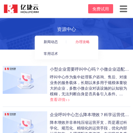
免费试用
首页
资源中心
产品中心
新闻动态
办理攻略
坐席价格
云呼叫中心
常用话术
客户案例
客服电话系统
小型企业需要呼叫中心吗？小微企业适配性分析
呼叫中心作为集中处理客户咨询、售后、对接
资源中心
电话外呼系统
业务的服务载体，长期以来多用于规模体量较
大的企业，多数小微企业对该设施的认知较为
关于我们
外呼机器人
新闻动态
模糊，无法判断自身是否具备引入条件。...
查看详情>>
95呼叫中心
办理攻略
公司介绍
企业呼叫中心怎么降本增效？科学运营优化方案
常用话术
发展里程碑
降本增效并非单纯压缩运营开支，而是通过科
学化、规范化、精细化的运营手段，优化内部