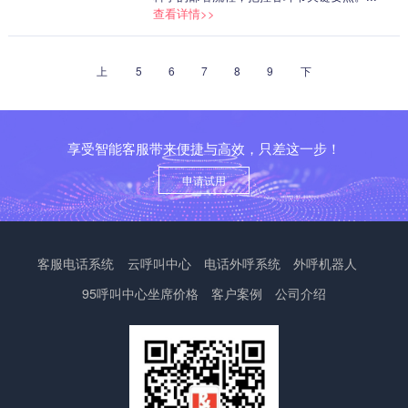
查看详情>>
上
5
6
7
8
9
下
一
一
页
页
享受智能客服带来便捷与高效，只差这一步！
申请试用
客服电话系统
云呼叫中心
电话外呼系统
外呼机器人
95呼叫中心
坐席价格
客户案例
公司介绍