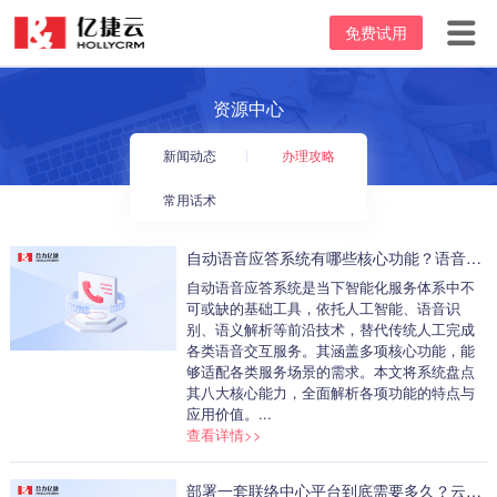
免费试用
首页
资源中心
产品中心
新闻动态
办理攻略
坐席价格
云呼叫中心
常用话术
客户案例
客服电话系统
自动语音应答系统有哪些核心功能？语音导航、智能路由、多轮对话等8大能力盘点
自动语音应答系统是当下智能化服务体系中不
资源中心
电话外呼系统
可或缺的基础工具，依托人工智能、语音识
别、语义解析等前沿技术，替代传统人工完成
关于我们
外呼机器人
新闻动态
各类语音交互服务。其涵盖多项核心功能，能
够适配各类服务场景的需求。本文将系统盘点
其八大核心能力，全面解析各项功能的特点与
95呼叫中心
办理攻略
公司介绍
应用价值。...
查看详情>>
常用话术
发展里程碑
部署一套联络中心平台到底需要多久？云端数周vs本地数月，差距究竟在哪里