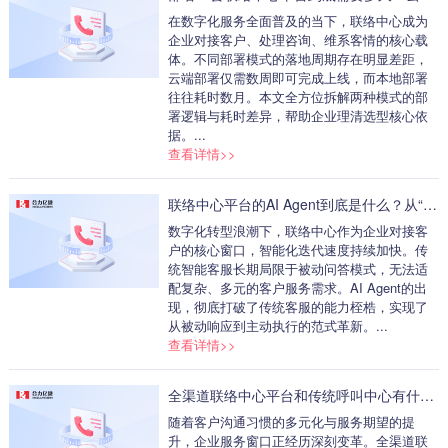
联系我们
在数字化服务全面普及的当下，联络中心成为
企业对接客户、处理咨询、维系客情的核心载
体。不同部署模式的落地周期存在明显差距，
云端部署仅需数周即可完成上线，而本地部署
往往耗时数月。本文全方位拆解两种模式的部
署逻辑与耗时差异，帮助企业理清选型核心依
据。...
查看详情>>
联络中心平台的AI Agent到底是什么？从“被动应答”到“主动执行”，它真能替代人工坐席吗
数字化转型浪潮下，联络中心作为企业对接客
户的核心窗口，智能化迭代速度持续加快。传
统智能客服长期局限于被动问答模式，无法适
配复杂、多元的客户服务需求。AI Agent的出
现，彻底打破了传统客服的能力桎梏，实现了
从被动响应到主动执行的范式革新。...
查看详情>>
全渠道联络中心平台和传统呼叫中心有什么区别？电话、微信、邮件，真能在同一平台打通吗
随着客户沟通习惯的多元化与服务期望的提
升，企业服务窗口正经历深刻变革。全渠道联