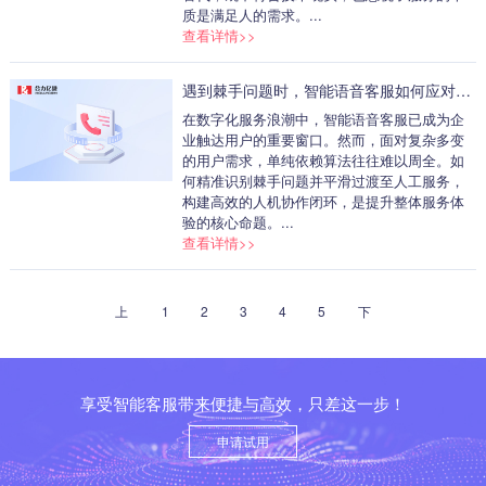
质是满足人的需求。...
查看详情>>
遇到棘手问题时，智能语音客服如何应对？无缝转接人工，实现人机协作闭环
在数字化服务浪潮中，智能语音客服已成为企
业触达用户的重要窗口。然而，面对复杂多变
的用户需求，单纯依赖算法往往难以周全。如
何精准识别棘手问题并平滑过渡至人工服务，
构建高效的人机协作闭环，是提升整体服务体
验的核心命题。...
查看详情>>
上
1
2
3
4
5
下
一
一
页
页
享受智能客服带来便捷与高效，只差这一步！
申请试用